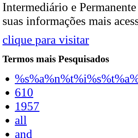
Intermediário e Permanente
suas informações mais acess
clique para visitar
Termos mais Pesquisados
%s%a%n%t%i%s%t%a
610
1957
all
and