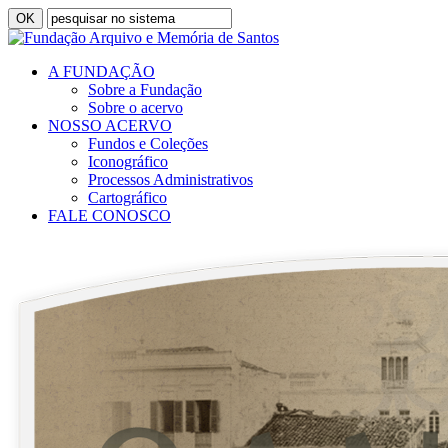
A FUNDAÇÃO
Sobre a Fundação
Sobre o acervo
NOSSO ACERVO
Fundos e Coleções
Iconográfico
Processos Administrativos
Cartográfico
FALE CONOSCO